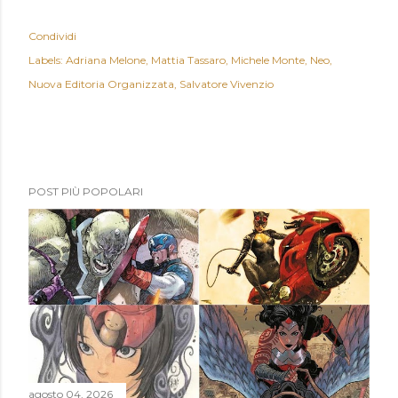
Condividi
Labels:
Adriana Melone
Mattia Tassaro
Michele Monte
Neo
Nuova Editoria Organizzata
Salvatore Vivenzio
POST PIÙ POPOLARI
agosto 04, 2026